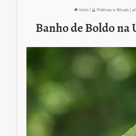
Início
|
🔮 Práticas e Rituais
|
🌿
Banho de Boldo na 