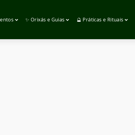
mentos
✨ Orixás e Guias
🔮 Práticas e Rituais