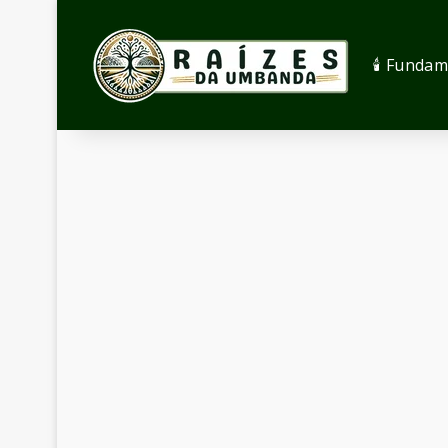
🕯️ Funda