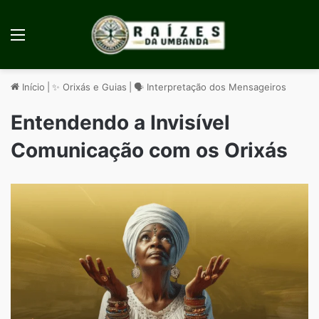
Menu
Início
|
✨ Orixás e Guias
|
🗣️ Interpretação dos Mensageiros
Entendendo a Invisível
Comunicação com os Orixás